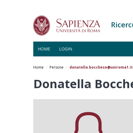
Ricer
HOME
LOGIN
Salta
al
Home
Persone
donatella.bocchese@uniroma1.it
contenuto
principale
Donatella Bocch