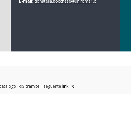
E-mail:
donatella.bocchese@uniroma1.it
l catalogo IRIS tramite il seguente
link