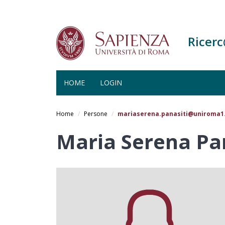
Ricer
HOME
LOGIN
Salta
al
Home
Persone
mariaserena.panasiti@uniroma1.
contenuto
principale
Maria Serena Pa