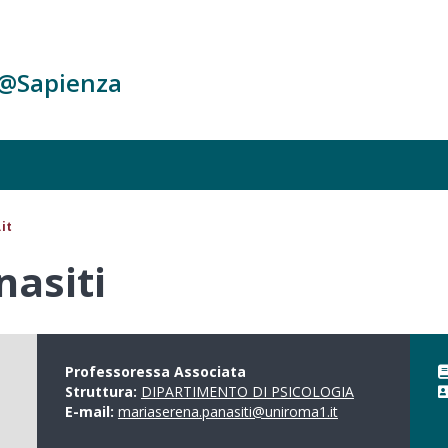
c@Sapienza
it
nasiti
Professoressa Associata
Struttura:
DIPARTIMENTO DI PSICOLOGIA
E-mail:
mariaserena.panasiti@uniroma1.it