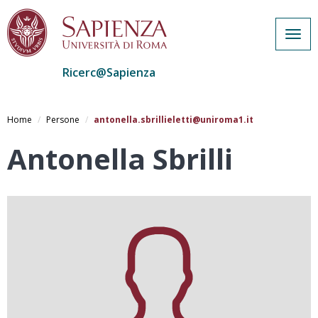
Togg
navig
Ricerc@Sapienza
Salta
al
Home
Persone
antonella.sbrillieletti@uniroma1.it
contenuto
principale
Antonella Sbrilli