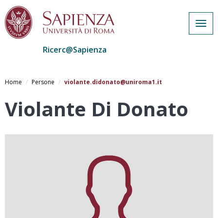
Togg
navig
Ricerc@Sapienza
Salta
al
Home
Persone
violante.didonato@uniroma1.it
contenuto
principale
Violante Di Donato