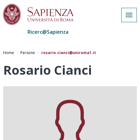
Togg
navig
Ricerc@Sapienza
Salta
al
Home
Persone
rosario.cianci@uniroma1.it
contenuto
principale
Rosario Cianci