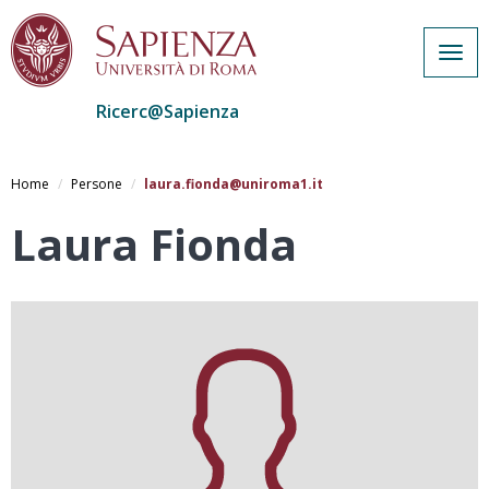
Togg
navig
Ricerc@Sapienza
Salta
al
Home
Persone
laura.fionda@uniroma1.it
contenuto
principale
Laura Fionda