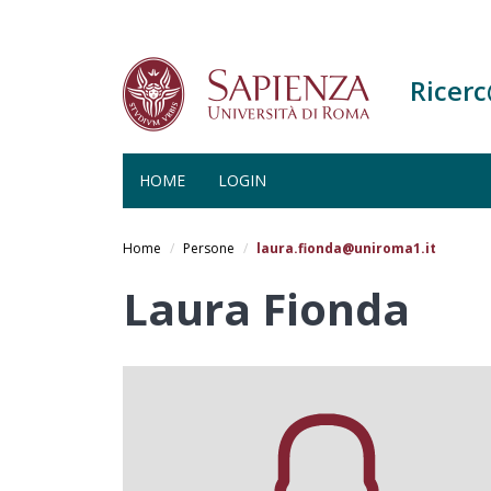
Ricer
HOME
LOGIN
Salta
al
Home
Persone
laura.fionda@uniroma1.it
contenuto
principale
Laura Fionda