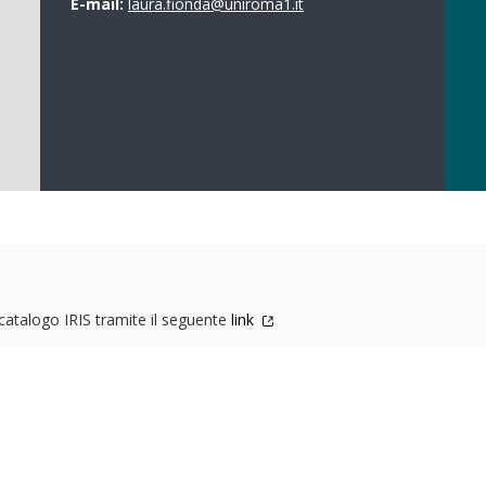
E-mail:
laura.fionda@uniroma1.it
l catalogo IRIS tramite il seguente
link