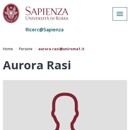
Togg
navig
Ricerc@Sapienza
Salta
al
Home
Persone
aurora.rasi@uniroma1.it
contenuto
principale
Aurora Rasi