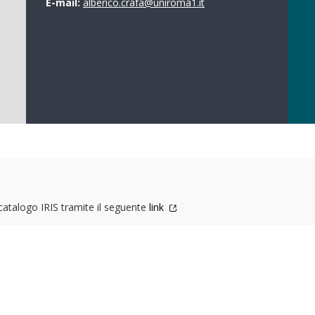
E-mail:
alberico.crafa@uniroma1.it
 catalogo IRIS tramite il seguente
link