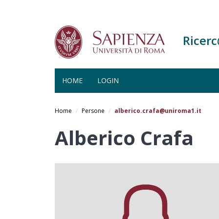
Ricer
HOME
LOGIN
Salta
al
Home
Persone
alberico.crafa@uniroma1.it
contenuto
principale
Alberico Crafa