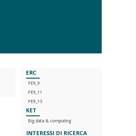
ERC
PE9_9
PE9_11
PE9_13
KET
Big data & computing
INTERESSI DI RICERCA