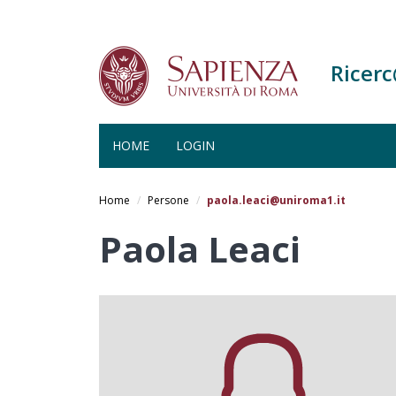
Ricer
HOME
LOGIN
Salta
al
Home
Persone
paola.leaci@uniroma1.it
contenuto
principale
Paola Leaci