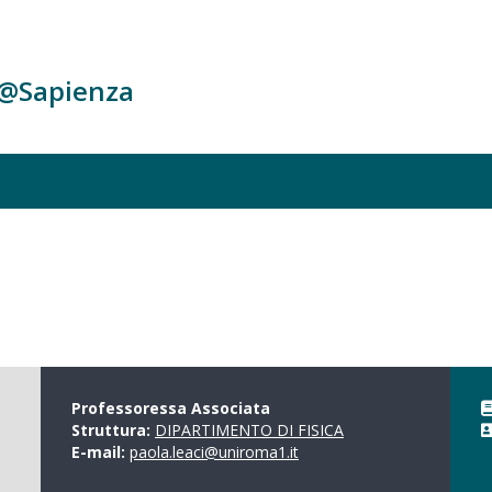
c@Sapienza
Professoressa Associata
Struttura:
DIPARTIMENTO DI FISICA
E-mail:
paola.leaci@uniroma1.it