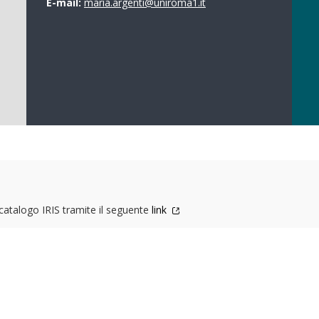
E-mail:
maria.argenti@uniroma1.it
l catalogo IRIS tramite il seguente
link