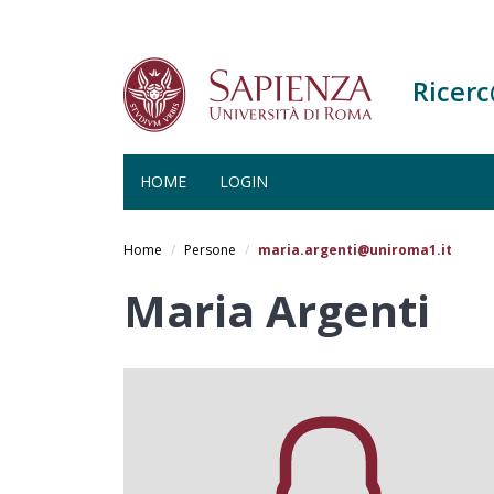
Ricer
HOME
LOGIN
Salta
al
Home
Persone
maria.argenti@uniroma1.it
contenuto
principale
Maria Argenti