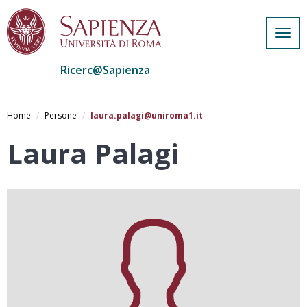
Togg
navig
Ricerc@Sapienza
Salta
al
Home
Persone
laura.palagi@uniroma1.it
contenuto
principale
Laura Palagi