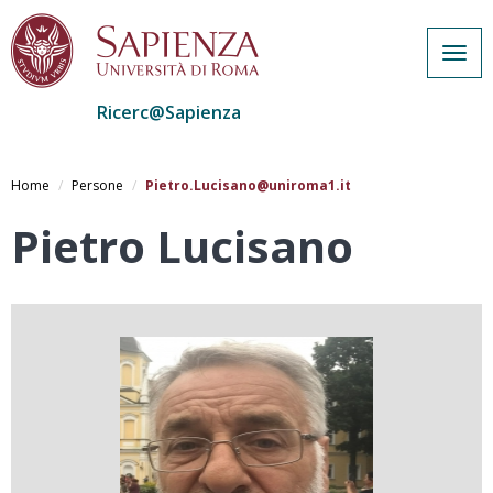
Togg
navig
Ricerc@Sapienza
Salta
al
Home
Persone
Pietro.Lucisano@uniroma1.it
contenuto
principale
Pietro Lucisano