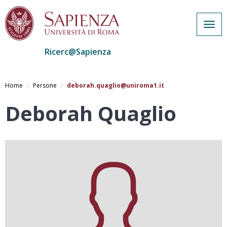
Togg
navig
Ricerc@Sapienza
Salta
al
Home
Persone
deborah.quaglio@uniroma1.it
contenuto
principale
Deborah Quaglio