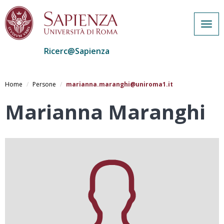
Togg
navig
Ricerc@Sapienza
Salta
al
Home
Persone
marianna.maranghi@uniroma1.it
contenuto
principale
Marianna Maranghi