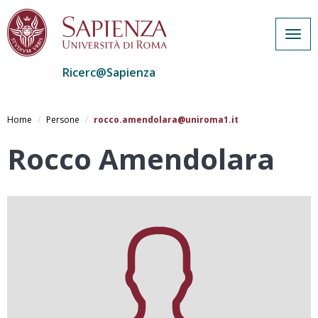
Togg
navig
Ricerc@Sapienza
Salta
al
Home
Persone
rocco.amendolara@uniroma1.it
contenuto
principale
Rocco Amendolara