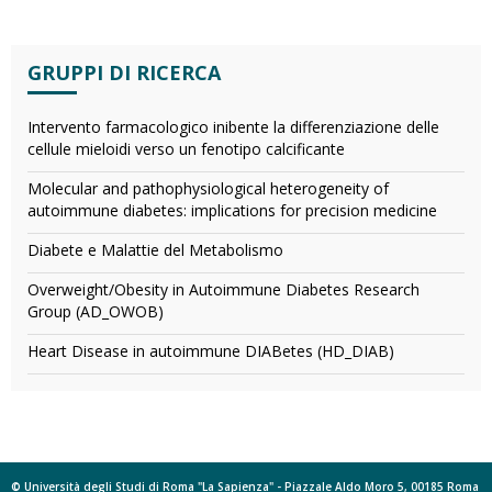
GRUPPI DI RICERCA
Intervento farmacologico inibente la differenziazione delle
cellule mieloidi verso un fenotipo calcificante
Molecular and pathophysiological heterogeneity of
autoimmune diabetes: implications for precision medicine
Diabete e Malattie del Metabolismo
Overweight/Obesity in Autoimmune Diabetes Research
Group (AD_OWOB)
Heart Disease in autoimmune DIABetes (HD_DIAB)
© Università degli Studi di Roma "La Sapienza" - Piazzale Aldo Moro 5, 00185 Roma