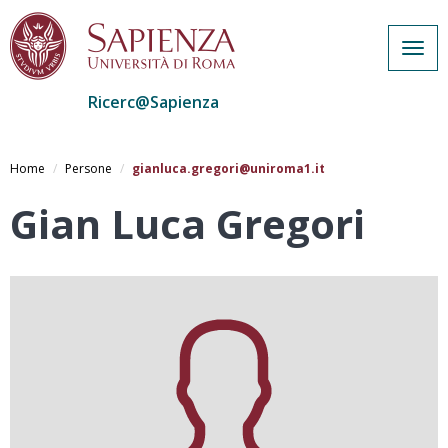
Togg
navig
Ricerc@Sapienza
Salta
al
Home
Persone
gianluca.gregori@uniroma1.it
contenuto
principale
Gian Luca Gregori