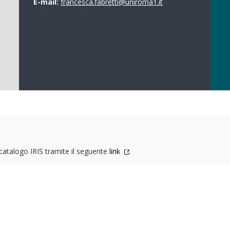
E-mail:
francesca.fabretti@uniroma1.it
l catalogo IRIS tramite il seguente
link