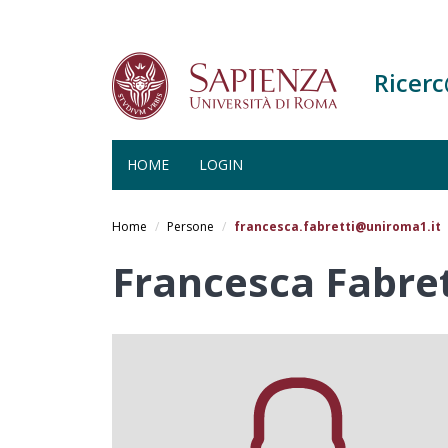
Ricer
HOME
LOGIN
Salta
al
Home
Persone
francesca.fabretti@uniroma1.it
contenuto
principale
Francesca Fabret