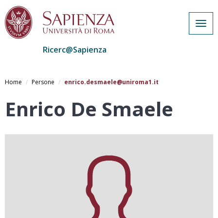
Togg
navig
Ricerc@Sapienza
Salta
al
Home
Persone
enrico.desmaele@uniroma1.it
contenuto
principale
Enrico De Smaele