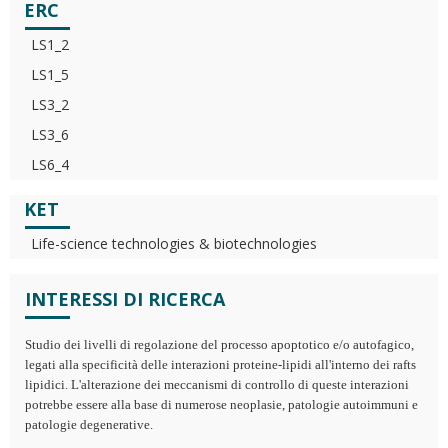
ERC
LS1_2
LS1_5
LS3_2
LS3_6
LS6_4
KET
Life-science technologies & biotechnologies
INTERESSI DI RICERCA
Studio dei livelli di regolazione del processo apoptotico e/o autofagico,
legati alla specificità delle interazioni proteine-lipidi all'interno dei rafts
lipidici. L'alterazione dei meccanismi di controllo di queste interazioni
potrebbe essere alla base di numerose neoplasie, patologie autoimmuni e
patologie degenerative.