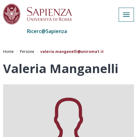
Togg
navig
Ricerc@Sapienza
Salta
al
Home
Persone
valeria.manganelli@uniroma1.it
contenuto
principale
Valeria Manganelli