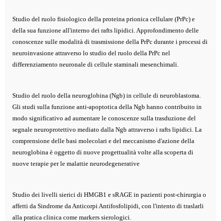
Studio del ruolo fisiologico della proteina prionica cellulare (PrPc) e
della sua funzione all'interno dei rafts lipidici. Approfondimento delle
conoscenze sulle modalità di trasmissione della PrPc durante i processi di
neuroinvasione attraverso lo studio del ruolo della PrPc nel
differenziamento neuronale di cellule staminali mesenchimali.
Studio del ruolo della neuroglobina (Ngb) in cellule di neuroblastoma.
Gli studi sulla funzione anti-apoptotica della Ngb hanno contribuito in
modo significativo ad aumentare le conoscenze sulla trasduzione del
segnale neuroprotettivo mediato dalla Ngb attraverso i rafts lipidici. La
comprensione delle basi molecolari e del meccanismo d'azione della
neuroglobina è oggetto di nuove progettualità volte alla scoperta di
nuove terapie per le malattie neurodegenerative
Studio dei livelli sierici di HMGB1 e sRAGE in pazienti post-chirurgia o
affetti da Sindrome da Anticorpi Antifosfolipidi, con l'intento di traslarli
alla pratica clinica come markers sierologici.