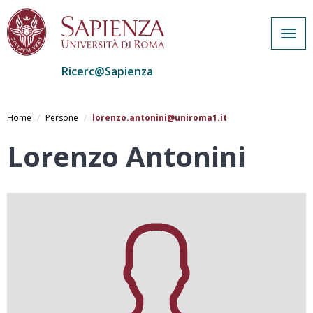
Togg
navig
Ricerc@Sapienza
Salta
al
Home
Persone
lorenzo.antonini@uniroma1.it
contenuto
principale
Lorenzo Antonini