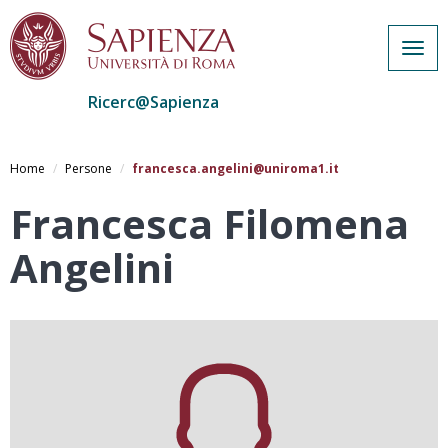
Togg
navig
Ricerc@Sapienza
Salta
al
Home
Persone
francesca.angelini@uniroma1.it
contenuto
principale
Francesca Filomena
Angelini