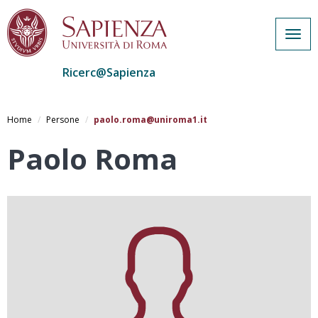
Togg
navig
Ricerc@Sapienza
Salta
al
Home
Persone
paolo.roma@uniroma1.it
contenuto
principale
Paolo Roma