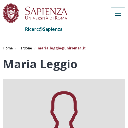
Togg
navig
Ricerc@Sapienza
Salta
al
Home
Persone
maria.leggio@uniroma1.it
contenuto
principale
Maria Leggio