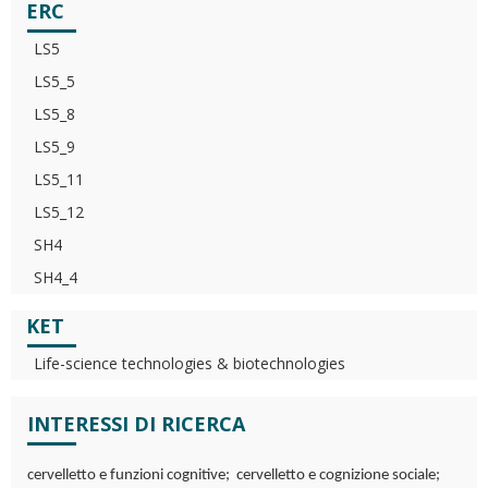
ERC
LS5
LS5_5
LS5_8
LS5_9
LS5_11
LS5_12
SH4
SH4_4
KET
Life-science technologies & biotechnologies
INTERESSI DI RICERCA
cervelletto e funzioni cognitive; cervelletto e cognizione sociale;