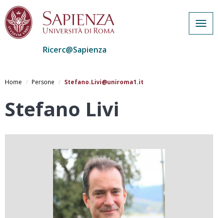
Togg
navig
Ricerc@Sapienza
Salta
al
Home
Persone
Stefano.Livi@uniroma1.it
contenuto
principale
Stefano Livi