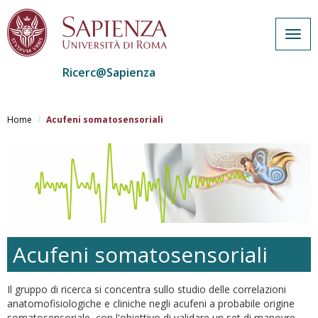
Togg
navig
Ricerc@Sapienza
Salta
al
Home
Acufeni somatosensoriali
contenuto
principale
Acufeni somatosensoriali
Il gruppo di ricerca si concentra sullo studio delle correlazioni
anatomofisiologiche e cliniche negli acufeni a probabile origine
somatosensoriale, con l'obiettivo di validare un set di manovre