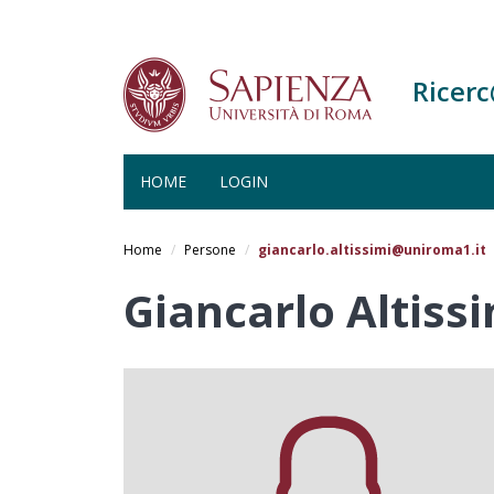
Ricer
HOME
LOGIN
Salta
al
Home
Persone
giancarlo.altissimi@uniroma1.it
contenuto
principale
Giancarlo Altiss