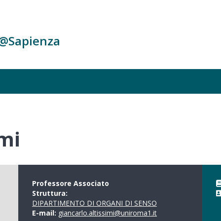
c@Sapienza
imi
Professore Associato
Struttura:
DIPARTIMENTO DI ORGANI DI SENSO
E-mail:
giancarlo.altissimi@uniroma1.it