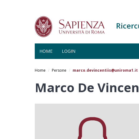
Ricer
HOME
LOGIN
Salta
al
Home
Persone
marco.devincentiis@uniroma1.it
contenuto
principale
Marco De Vincent