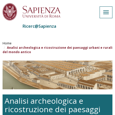
Togg
navig
Ricerc@Sapienza
Salta
al
Home
contenuto
Analisi archeologica e ricostruzione dei paesaggi urbani e rurali
del mondo antico
principale
Analisi archeologica e
ricostruzione dei paesaggi