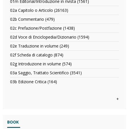
filter
report
01m Editorial/Introduzione in rivista (1561)
Apply
filter
Trial
filter
01m
clinico
02a Capitolo o Articolo (26163)
Apply
Editorial/Introduzione
filter
02a
in
02b Commentario (479)
Apply
Capitolo
rivista
02b
o
02c Prefazione/Postfazione (1438)
Apply
filter
Commentario
Articolo
02c
filter
02d Voce di Enciclopedia/Dizionario (1594)
Apply
filter
Prefazione/Postfazione
02d
filter
02e Traduzione in volume (249)
Apply
Voce
02e
di
02f Scheda di catalogo (874)
Apply
Traduzione
Enciclopedia/Dizionar
02f
in
02g Introduzione in volume (574)
Apply
filter
Scheda
volume
02g
di
03a Saggio, Trattato Scientifico (3541)
Apply
filter
Introduzione
catalogo
03a
in
03b Edizione Critica (164)
Apply
filter
Saggio,
volume
03b
Trattato
filter
Edizione
Scientifico
Critica
+
filter
filter
BOOK