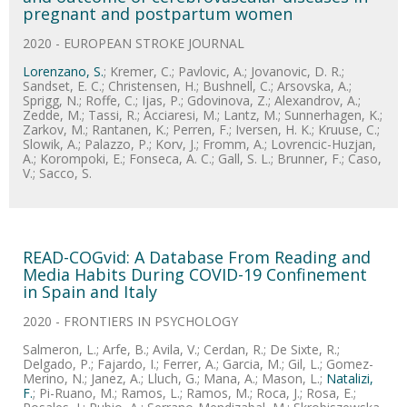
pregnant and postpartum women
2020 - EUROPEAN STROKE JOURNAL
Lorenzano, S.
; Kremer, C.; Pavlovic, A.; Jovanovic, D. R.;
Sandset, E. C.; Christensen, H.; Bushnell, C.; Arsovska, A.;
Sprigg, N.; Roffe, C.; Ijas, P.; Gdovinova, Z.; Alexandrov, A.;
Zedde, M.; Tassi, R.; Acciaresi, M.; Lantz, M.; Sunnerhagen, K.;
Zarkov, M.; Rantanen, K.; Perren, F.; Iversen, H. K.; Kruuse, C.;
Slowik, A.; Palazzo, P.; Korv, J.; Fromm, A.; Lovrencic-Huzjan,
A.; Korompoki, E.; Fonseca, A. C.; Gall, S. L.; Brunner, F.; Caso,
V.; Sacco, S.
READ-COGvid: A Database From Reading and
Media Habits During COVID-19 Confinement
in Spain and Italy
2020 - FRONTIERS IN PSYCHOLOGY
Salmeron, L.; Arfe, B.; Avila, V.; Cerdan, R.; De Sixte, R.;
Delgado, P.; Fajardo, I.; Ferrer, A.; Garcia, M.; Gil, L.; Gomez-
Merino, N.; Janez, A.; Lluch, G.; Mana, A.; Mason, L.;
Natalizi,
F.
; Pi-Ruano, M.; Ramos, L.; Ramos, M.; Roca, J.; Rosa, E.;