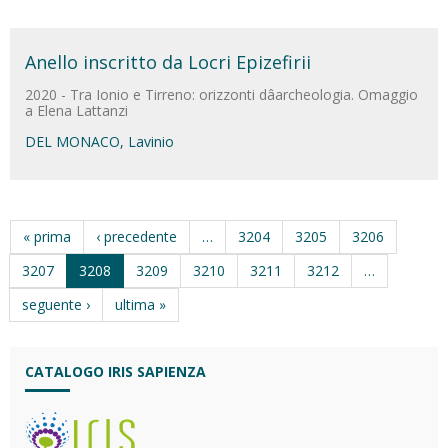
Anello inscritto da Locri Epizefirii
2020 - Tra Ionio e Tirreno: orizzonti dâarcheologia. Omaggio
a Elena Lattanzi
DEL MONACO, Lavinio
« prima
‹ precedente
…
3204
3205
3206
3207
3208
3209
3210
3211
3212
…
seguente ›
ultima »
CATALOGO IRIS SAPIENZA