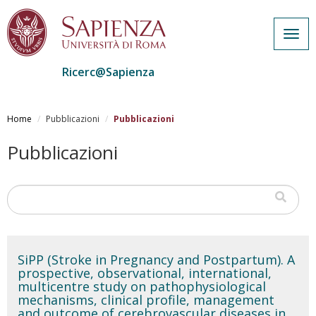
Togg
navig
Ricerc@Sapienza
Salta
al
Home
Pubblicazioni
Pubblicazioni
contenuto
principale
Pubblicazioni
SiPP (Stroke in Pregnancy and Postpartum). A
prospective, observational, international,
multicentre study on pathophysiological
mechanisms, clinical profile, management
and outcome of cerebrovascular diseases in