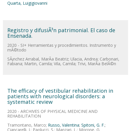
Quarta, Luigigiovanni
Registro y difusiÃ³n patrimonial. El caso de
Ensenada.
2020 - SI+ Herramientas y procedimientos. Instrumento y
mÃ©todo
SÃ¡nchez Arrabal, MarÃ­a Beatriz; Ulacia, Andrea; Carbonari,
Fabiana; Martin, Camila; Vila, Camila; Trivi, MarÃ­a BelÃ©n
The efficacy of vestibular rehabilitation in
patients with neurological disorders: a
systematic review
2020 - ARCHIVES OF PHYSICAL MEDICINE AND
REHABILITATION
Tramontano, Marco;
Russo, Valentina
;
Spitoni, G. F.
;
Ciancarelli, I.; Paolucci, S.; Manzari, L.; Morone, G.