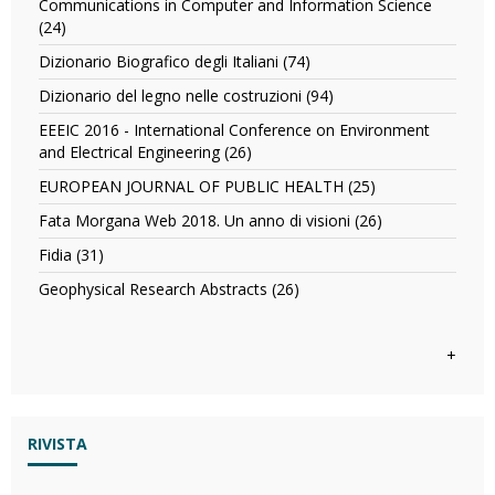
filter
Communications in Computer and Information Science
al
(24)
Apply
contratto
Communications
standard
Dizionario Biografico degli Italiani (74)
Apply
in
di
Dizionario
Computer
Dizionario del legno nelle costruzioni (94)
Apply
concessione
Biografico
and
Dizionario
per
degli
EEEIC 2016 - International Conference on Environment
Information
del
la
Italiani
and Electrical Engineering (26)
Apply
Science
legno
progettazione,
filter
EEEIC
filter
nelle
EUROPEAN JOURNAL OF PUBLIC HEALTH (25)
Apply
costruzione
2016
costruzioni
EUROPEAN
e
-
Fata Morgana Web 2018. Un anno di visioni (26)
Apply
filter
JOURNAL
gestione
International
Fata
OF
Fidia (31)
Apply
di
Conference
Morgana
PUBLIC
Fidia
opere
on
Web
Geophysical Research Abstracts (26)
Apply
HEALTH
filter
pubbliche
Environment
2018.
Geophysical
filter
in
and
Un
Research
partenariato
Electrical
anno
Abstracts
+
pubblico-
Engineering
di
filter
privato
filter
visioni
(PPP)
filter
filter
RIVISTA