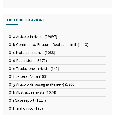
filter
2015
filter
TIPO PUBBLICAZIONE
01a Articolo in rivista (99697)
Apply
01a
01b Commento, Erratum, Replica e simili (1110)
Apply
Articolo
01b
in
01c Nota a sentenza (1088)
Apply
Commento,
rivista
01c
Erratum,
01d Recensione (3179)
Apply
filter
Nota
Replica
01d
a
01e Traduzione in rivista (140)
Apply
e
Recensione
sentenza
01e
simili
filter
01f Lettera, Nota (1831)
Apply
filter
Traduzione
filter
01f
in
01g Articolo di rassegna (Review) (5206)
Apply
Lettera,
rivista
01g
Nota
01h Abstract in rivista (1074)
Apply
filter
Articolo
filter
01h
di
01i Case report (1224)
Apply
Abstract
rassegna
01i
in
01l Trial clinico (195)
Apply
(Review)
Case
rivista
01l