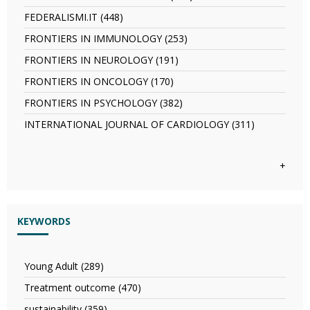
JOURNAL
EUROPEAN
filter
FEDERALISMI.IT (448)
Apply
REVIEW
FEDERALISMI.IT
FOR
FRONTIERS IN IMMUNOLOGY (253)
Apply
filter
MEDICAL
FRONTIERS
FRONTIERS IN NEUROLOGY (191)
Apply
AND
IN
FRONTIERS
PHARMACOLOGICAL
IMMUNOLOGY
FRONTIERS IN ONCOLOGY (170)
Apply
IN
SCIENCES
filter
FRONTIERS
NEUROLOGY
FRONTIERS IN PSYCHOLOGY (382)
Apply
filter
IN
filter
FRONTIERS
ONCOLOGY
INTERNATIONAL JOURNAL OF CARDIOLOGY (311)
Apply
IN
filter
INTERNATI
PSYCHOLOGY
JOURNAL
filter
OF
+
CARDIOLO
filter
KEYWORDS
Young Adult (289)
Apply
Young
Treatment outcome (470)
Apply
Adult
Treatment
filter
sustainability (359)
Apply