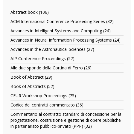
Abstract book (106)
Apply
Abstract
ACM International Conference Proceeding Series (32)
Apply
book
ACM
filter
Advances in Intelligent Systems and Computing (24)
Apply
Internatio
Advances
Conferenc
Advances in Neural Information Processing Systems (24)
Apply
in
Proceedin
Advan
Intelligent
Advances in the Astronautical Sciences (27)
Apply
Series
in
Systems
Advances
filter
Neural
AIP Conference Proceedings (57)
Apply
and
in
Inform
AIP
Computing
the
Alle due sponde della Cortina di Ferro (26)
Apply
Proces
Conference
filter
Astronautical
Alle
Syste
Proceedings
Book of Abstract (29)
Apply
Sciences
due
filter
filter
Book
filter
sponde
Book of Abstracts (52)
Apply
of
della
Book
Abstract
CEUR Workshop Proceedings (75)
Apply
Cortina
of
filter
CEUR
di
Abstracts
Codice dei contratti commentato (36)
Apply
Workshop
Ferro
filter
Codice
Proceedings
Commentario al contratto standard di concessione per la
filter
dei
filter
progettazione, costruzione e gestione di opere pubbliche
contratti
in partenariato pubblico-privato (PPP) (32)
Apply
commentato
Commentario