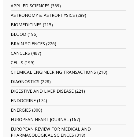
APPLIED SCIENCES (369)
Apply
APPLIED
ASTRONOMY & ASTROPHYSICS (289)
Apply
SCIENCES
ASTRONOMY
filter
BIOMEDICINES (215)
Apply
&
BIOMEDICINES
ASTROPHYSICS
BLOOD (196)
Apply
filter
filter
BLOOD
BRAIN SCIENCES (226)
Apply
filter
BRAIN
CANCERS (467)
Apply
SCIENCES
CANCERS
filter
CELLS (199)
Apply
filter
CELLS
CHEMICAL ENGINEERING TRANSACTIONS (210)
Apply
filter
CHEMICAL
DIAGNOSTICS (228)
Apply
ENGINEERING
DIAGNOSTICS
TRANSACTIO
DIGESTIVE AND LIVER DISEASE (221)
Apply
filter
filter
DIGESTIVE
ENDOCRINE (174)
Apply
AND
ENDOCRINE
LIVER
ENERGIES (300)
Apply
filter
DISEASE
ENERGIES
EUROPEAN HEART JOURNAL (167)
Apply
filter
filter
EUROPEAN
EUROPEAN REVIEW FOR MEDICAL AND
HEART
PHARMACOLOGICAL SCIENCES (318)
Apply