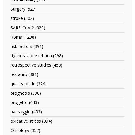
outcome
sustainability
filter
Surgery (527)
Apply
filter
Surgery
stroke (302)
Apply
filter
stroke
SARS-CoV-2 (620)
Apply
filter
SARS-
Roma (1208)
Apply
CoV-
Roma
2
risk factors (391)
Apply
filter
filter
risk
rigenerazione urbana (298)
Apply
factors
rigenerazione
filter
retrospective studies (458)
Apply
urbana
retrospective
filter
restauro (381)
Apply
studies
restauro
filter
quality of life (324)
Apply
filter
quality
prognosis (390)
Apply
of
prognosis
life
progetto (443)
Apply
filter
filter
progetto
paesaggio (453)
Apply
filter
paesaggio
oxidative stress (394)
Apply
filter
oxidative
Oncology (352)
Apply
stress