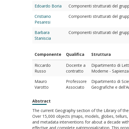
Edoardo Boria
Componenti strutturati del gruppo
Cristiano
Componenti strutturati del gruppo
Pesaresi
Barbara
Componenti strutturati del gruppo
Staniscia
Componente
Qualifica
Struttura
Riccardo
Docente a
Dipartimento di Lett
Russo
contratto
Moderne - Sapienza
Mauro
Professore
Dipartimento di Scie
Varotto
Associato
Geografiche e dell'A
Abstract
The current Geography section of the Library of th
Over 15,000 objects (maps, models, globes, tellurs, 
and metadata interventions for about a decade with t
effective and complete patrimonialization. This prop