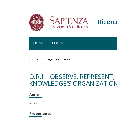
Ricer
HOME
LOGIN
Salta
al
Home
Progetti di Ricerca
contenuto
principale
O.R.I. - OBSERVE, REPRESEN
KNOWLEDGE'S ORGANIZATIO
Anno
2021
Proponente