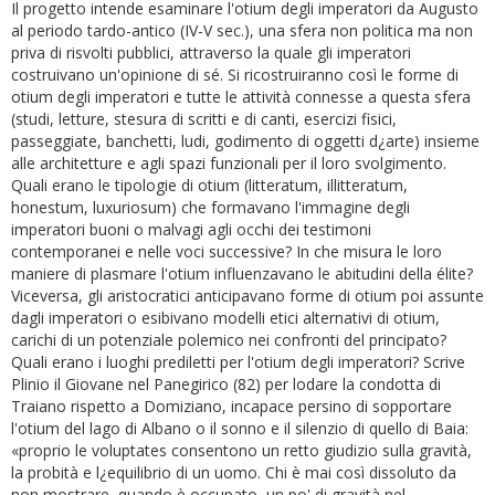
Il progetto intende esaminare l'otium degli imperatori da Augusto
al periodo tardo-antico (IV-V sec.), una sfera non politica ma non
priva di risvolti pubblici, attraverso la quale gli imperatori
costruivano un'opinione di sé. Si ricostruiranno così le forme di
otium degli imperatori e tutte le attività connesse a questa sfera
(studi, letture, stesura di scritti e di canti, esercizi fisici,
passeggiate, banchetti, ludi, godimento di oggetti d¿arte) insieme
alle architetture e agli spazi funzionali per il loro svolgimento.
Quali erano le tipologie di otium (litteratum, illitteratum,
honestum, luxuriosum) che formavano l'immagine degli
imperatori buoni o malvagi agli occhi dei testimoni
contemporanei e nelle voci successive? In che misura le loro
maniere di plasmare l'otium influenzavano le abitudini della élite?
Viceversa, gli aristocratici anticipavano forme di otium poi assunte
dagli imperatori o esibivano modelli etici alternativi di otium,
carichi di un potenziale polemico nei confronti del principato?
Quali erano i luoghi prediletti per l'otium degli imperatori? Scrive
Plinio il Giovane nel Panegirico (82) per lodare la condotta di
Traiano rispetto a Domiziano, incapace persino di sopportare
l'otium del lago di Albano o il sonno e il silenzio di quello di Baia:
«proprio le voluptates consentono un retto giudizio sulla gravità,
la probità e l¿equilibrio di un uomo. Chi è mai così dissoluto da
non mostrare, quando è occupato, un po' di gravità nel