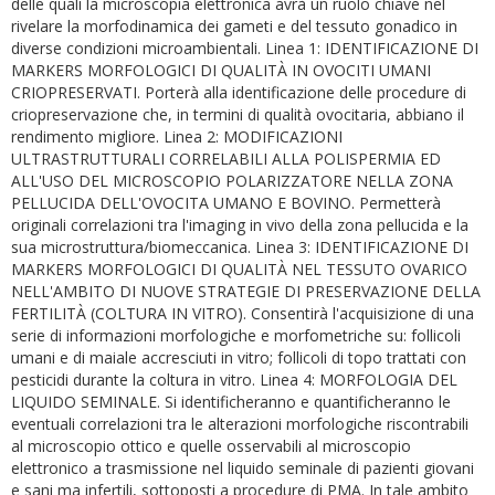
delle quali la microscopia elettronica avrà un ruolo chiave nel
rivelare la morfodinamica dei gameti e del tessuto gonadico in
diverse condizioni microambientali. Linea 1: IDENTIFICAZIONE DI
MARKERS MORFOLOGICI DI QUALITÀ IN OVOCITI UMANI
CRIOPRESERVATI. Porterà alla identificazione delle procedure di
criopreservazione che, in termini di qualità ovocitaria, abbiano il
rendimento migliore. Linea 2: MODIFICAZIONI
ULTRASTRUTTURALI CORRELABILI ALLA POLISPERMIA ED
ALL'USO DEL MICROSCOPIO POLARIZZATORE NELLA ZONA
PELLUCIDA DELL'OVOCITA UMANO E BOVINO. Permetterà
originali correlazioni tra l'imaging in vivo della zona pellucida e la
sua microstruttura/biomeccanica. Linea 3: IDENTIFICAZIONE DI
MARKERS MORFOLOGICI DI QUALITÀ NEL TESSUTO OVARICO
NELL'AMBITO DI NUOVE STRATEGIE DI PRESERVAZIONE DELLA
FERTILITÀ (COLTURA IN VITRO). Consentirà l'acquisizione di una
serie di informazioni morfologiche e morfometriche su: follicoli
umani e di maiale accresciuti in vitro; follicoli di topo trattati con
pesticidi durante la coltura in vitro. Linea 4: MORFOLOGIA DEL
LIQUIDO SEMINALE. Si identificheranno e quantificheranno le
eventuali correlazioni tra le alterazioni morfologiche riscontrabili
al microscopio ottico e quelle osservabili al microscopio
elettronico a trasmissione nel liquido seminale di pazienti giovani
e sani ma infertili, sottoposti a procedure di PMA. In tale ambito