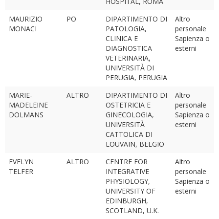
HOSPITAL, ROMA
MAURIZIO
PO
DIPARTIMENTO DI
Altro
MONACI
PATOLOGIA,
personale
CLINICA E
Sapienza o
DIAGNOSTICA
esterni
VETERINARIA,
UNIVERSITÀ DI
PERUGIA, PERUGIA
MARIE-
ALTRO
DIPARTIMENTO DI
Altro
MADELEINE
OSTETRICIA E
personale
DOLMANS
GINECOLOGIA,
Sapienza o
UNIVERSITÀ
esterni
CATTOLICA DI
LOUVAIN, BELGIO
EVELYN
ALTRO
CENTRE FOR
Altro
TELFER
INTEGRATIVE
personale
PHYSIOLOGY,
Sapienza o
UNIVERSITY OF
esterni
EDINBURGH,
SCOTLAND, U.K.