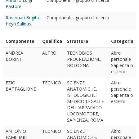
Antonio Luigi
Componenti il gruppo di ricerca
Pastore
Rosemari Brigitte
Componenti il gruppo di ricerca
Heyn Salinas
Componente
Qualifica
Struttura
Categoria
ANDREA
ALTRO
TECNOBIOS
Altro
BORINI
PROCREAZIONE,
personale
BOLOGNA
Sapienza o
esterni
EZIO
TECNICO
SCIENZE
Altro
BATTAGLIONE
ANATOMICHE,
personale
ISTOLOGICHE,
Sapienza o
MEDICO LEGALI E
esterni
DELL'APPARATO
LOCOMOTORE,
SAPIENZA, ROMA
ANTONIO
TECNICO
SCIENZE
Altro
FAMILIARI
ANATOMICHE,
personale