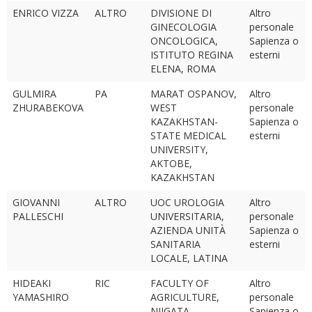
ENRICO VIZZA
ALTRO
DIVISIONE DI
Altro
GINECOLOGIA
personale
ONCOLOGICA,
Sapienza o
ISTITUTO REGINA
esterni
ELENA, ROMA
GULMIRA
PA
MARAT OSPANOV,
Altro
ZHURABEKOVA
WEST
personale
KAZAKHSTAN-
Sapienza o
STATE MEDICAL
esterni
UNIVERSITY,
AKTOBE,
KAZAKHSTAN
GIOVANNI
ALTRO
UOC UROLOGIA
Altro
PALLESCHI
UNIVERSITARIA,
personale
AZIENDA UNITÀ
Sapienza o
SANITARIA
esterni
LOCALE, LATINA
HIDEAKI
RIC
FACULTY OF
Altro
YAMASHIRO
AGRICULTURE,
personale
NIIGATA
Sapienza o