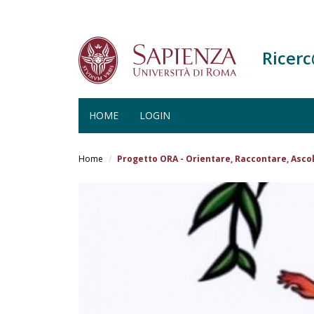
Ricer
HOME
LOGIN
Salta
al
Home
Progetto ORA - Orientare, Raccontare, Asco
contenuto
principale