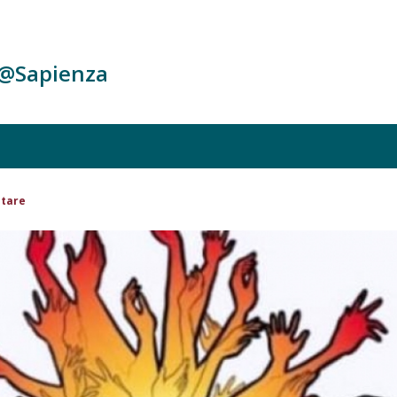
c@Sapienza
ltare