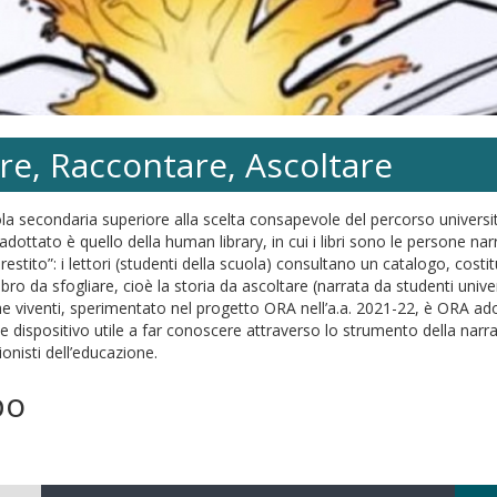
re, Raccontare, Ascoltare
la secondaria superiore alla scelta consapevole del percorso universita
dottato è quello della human library, in cui i libri sono le persone narra
 prestito”: i lettori (studenti della scuola) consultano un catalogo, costi
ibro da sfogliare, cioè la storia da ascoltare (narrata da studenti unive
he viventi, sperimentato nel progetto ORA nell’a.a. 2021-22, è ORA adotta
 dispositivo utile a far conoscere attraverso lo strumento della narraz
sionisti dell’educazione.
po