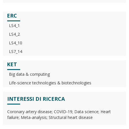
ERC
LS4_1
LS4_2
LS4_10
LS7_14
KET
Big data & computing
Life-science technologies & biotechnologies
INTERESSI DI RICERCA
Coronary artery disease; COVID-19; Data science; Heart
failure; Meta-analysis; Structural heart disease