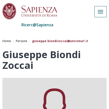
Togg
navig
Ricerc@Sapienza
Salta
al
Home
Persone
giuseppe.biondizoccai@uniroma1.it
contenuto
principale
Giuseppe Biondi
Zoccai