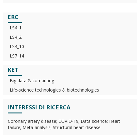
ERC
LS4_1
LS4_2
LS4_10
LS7_14
KET
Big data & computing
Life-science technologies & biotechnologies
INTERESSI DI RICERCA
Coronary artery disease; COVID-19; Data science; Heart
failure; Meta-analysis; Structural heart disease