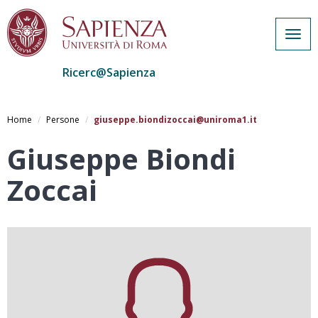
Togg
navig
Ricerc@Sapienza
Salta
al
Home
Persone
giuseppe.biondizoccai@uniroma1.it
contenuto
principale
Giuseppe Biondi
Zoccai