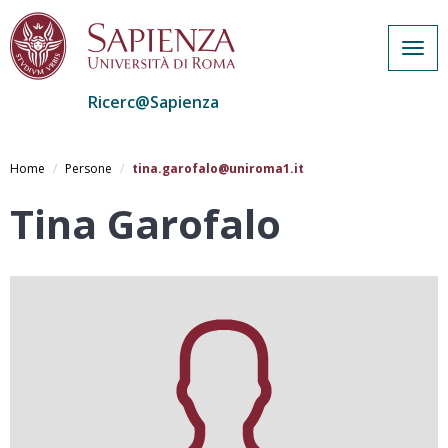
Togg
navig
Ricerc@Sapienza
Salta
al
Home
Persone
tina.garofalo@uniroma1.it
contenuto
principale
Tina Garofalo