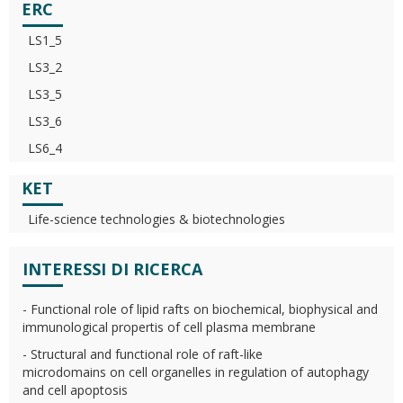
ERC
LS1_5
LS3_2
LS3_5
LS3_6
LS6_4
KET
Life-science technologies & biotechnologies
INTERESSI DI RICERCA
- Functional role of lipid rafts on biochemical, biophysical and
immunological propertis of cell plasma membrane
- Structural and functional role of raft-like
microdomains on cell organelles in regulation of autophagy
and cell apoptosis