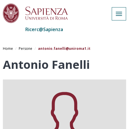
Togg
navig
Ricerc@Sapienza
Salta
al
Home
Persone
antonio.fanelli@uniroma1.it
contenuto
principale
Antonio Fanelli