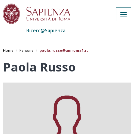
Togg
navig
Ricerc@Sapienza
Salta
al
Home
Persone
paola.russo@uniroma1.it
contenuto
principale
Paola Russo