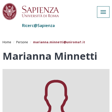
Togg
navig
Ricerc@Sapienza
Salta
al
Home
Persone
marianna.minnetti@uniroma1.it
contenuto
principale
Marianna Minnetti