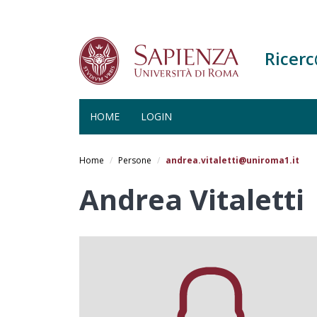
Ricer
HOME
LOGIN
Salta
al
Home
Persone
andrea.vitaletti@uniroma1.it
contenuto
principale
Andrea Vitaletti