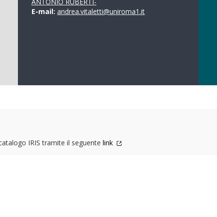
ANTONIO RUBERTI-
E-mail:
andrea.vitaletti@uniroma1.it
 catalogo IRIS tramite il seguente
link