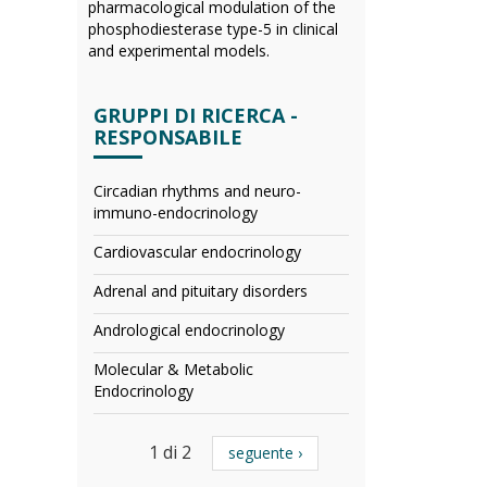
pharmacological modulation of the
phosphodiesterase type-5 in clinical
and experimental models.
GRUPPI DI RICERCA -
RESPONSABILE
Circadian rhythms and neuro-
immuno-endocrinology
Cardiovascular endocrinology
Adrenal and pituitary disorders
Andrological endocrinology
Molecular & Metabolic
Endocrinology
1 di 2
seguente ›