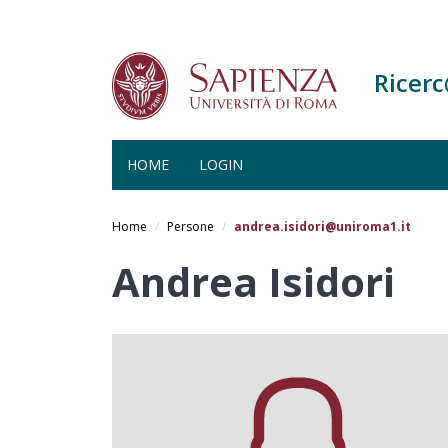
Ricer
HOME
LOGIN
Salta
al
Home
Persone
andrea.isidori@uniroma1.it
contenuto
principale
Andrea Isidori