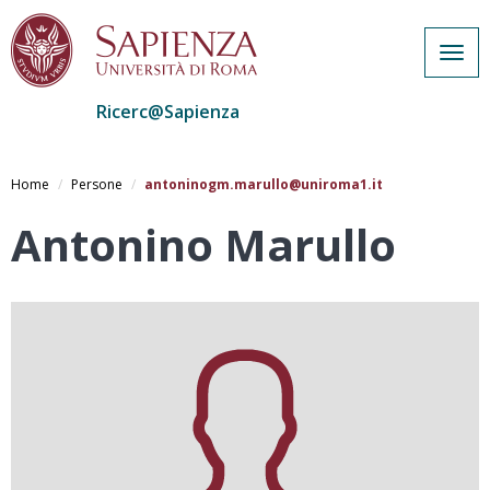
Togg
navig
Ricerc@Sapienza
Salta
al
Home
Persone
antoninogm.marullo@uniroma1.it
contenuto
principale
Antonino Marullo