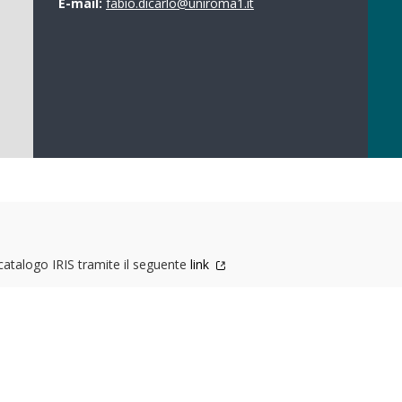
E-mail:
fabio.dicarlo@uniroma1.it
 catalogo IRIS tramite il seguente
link