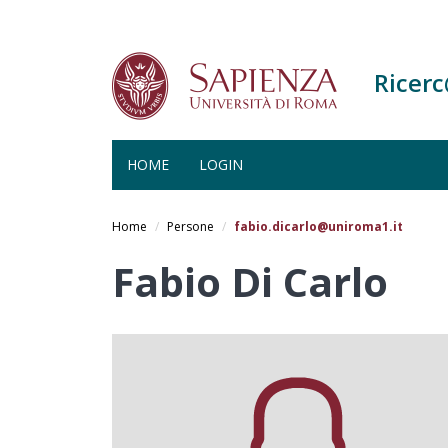
Ricer
HOME
LOGIN
Salta
al
Home
Persone
fabio.dicarlo@uniroma1.it
contenuto
principale
Fabio Di Carlo