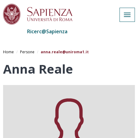
Togg
navig
Ricerc@Sapienza
Salta
al
Home
Persone
anna.reale@uniroma1.it
contenuto
principale
Anna Reale