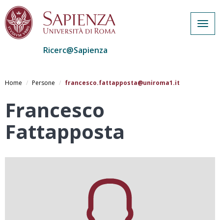
Togg
navig
Ricerc@Sapienza
Salta
al
Home
Persone
francesco.fattapposta@uniroma1.it
contenuto
principale
Francesco
Fattapposta