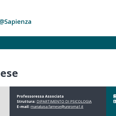
c@Sapienza
nese
Professoressa Associata
Struttura:
DIPARTIMENTO DI PSICOLOGIA
E-mail:
marialuisa.farnese@uniroma1.it