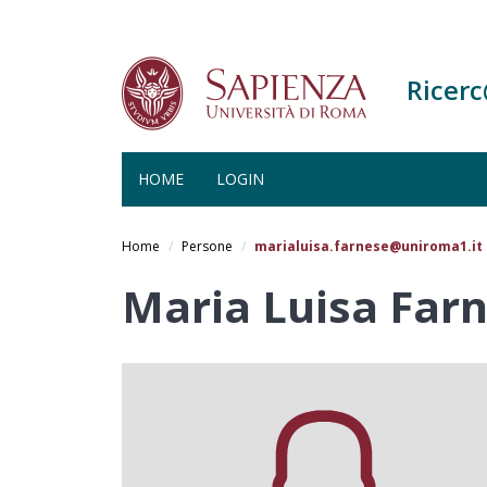
Ricer
HOME
LOGIN
Salta
al
Home
Persone
marialuisa.farnese@uniroma1.it
contenuto
principale
Maria Luisa Far