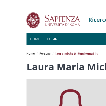
Ricer
HOME
LOGIN
Salta
al
Home
Persone
laura.michetti@uniroma1.it
contenuto
principale
Laura Maria Mic