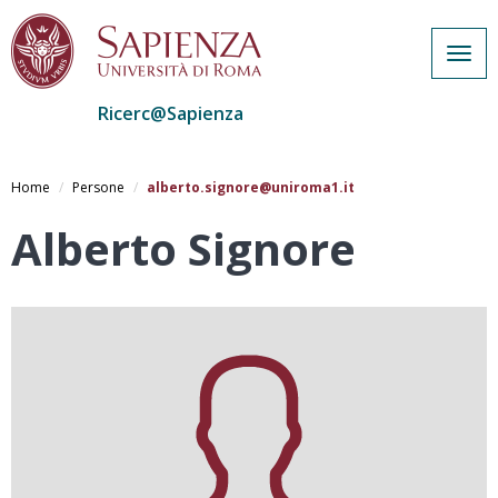
Togg
navig
Ricerc@Sapienza
Salta
al
Home
Persone
alberto.signore@uniroma1.it
contenuto
principale
Alberto Signore