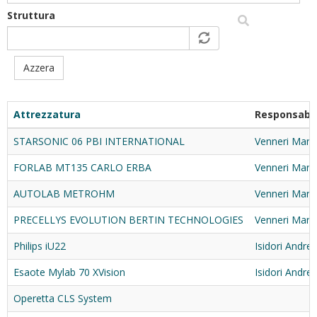
Struttura
Azzera
Attrezzatura
Responsabil
STARSONIC 06 PBI INTERNATIONAL
Venneri Mary
FORLAB MT135 CARLO ERBA
Venneri Mary
AUTOLAB METROHM
Venneri Mary
PRECELLYS EVOLUTION BERTIN TECHNOLOGIES
Venneri Mary
Philips iU22
Isidori Andre
Esaote Mylab 70 XVision
Isidori Andre
Operetta CLS System