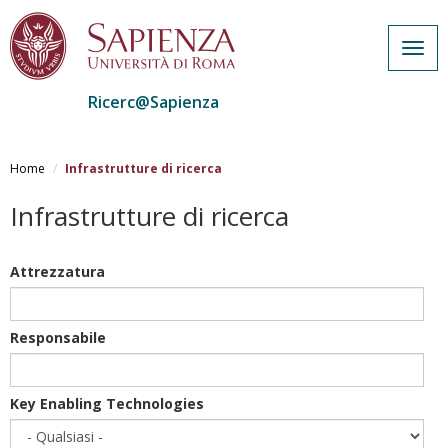
Togg
navig
Ricerc@Sapienza
Salta
al
Home
Infrastrutture di ricerca
contenuto
principale
Infrastrutture di ricerca
Attrezzatura
Responsabile
Key Enabling Technologies